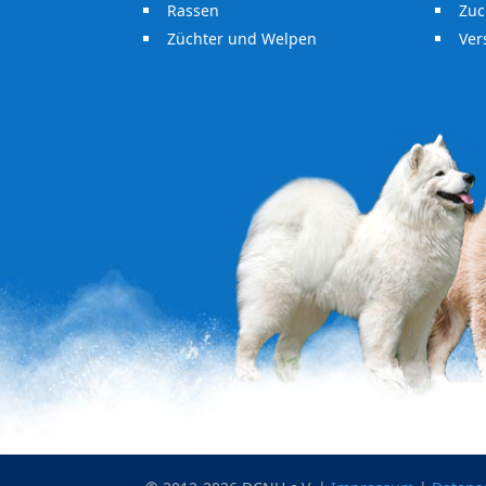
Rassen
Zuc
Züchter und Welpen
Ve