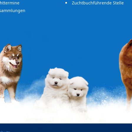
httermine
Zuchtbuchführende Stelle
rsammlungen