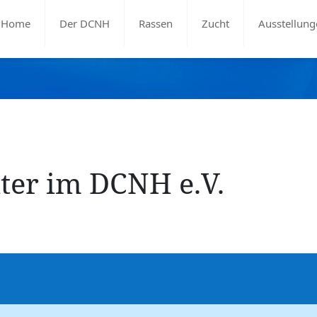
Home
Der DCNH
Rassen
Zucht
Ausstellung
hter im DCNH e.V.