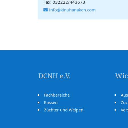
Fax: 032222/443673
info@kinuhanaken.com
DCNH e.V.
Wic
Fachbereiche
Aus
Rassen
Zuc
Züchter und Welpen
Ve