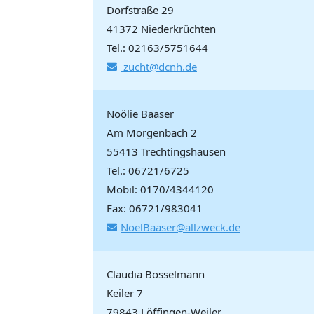
Dorfstraße 29
41372 Niederkrüchten
Tel.: 02163/5751644
zucht@dcnh.de
Noölie Baaser
Am Morgenbach 2
55413 Trechtingshausen
Tel.: 06721/6725
Mobil: 0170/4344120
Fax: 06721/983041
NoelBaaser@allzweck.de
Claudia Bosselmann
Keiler 7
79843 Löffingen-Weiler