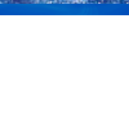
Termine
Aufgrund der aktuellen Lage, schauen Sie bitte auf den
entsprechenden VDH Seiten nach, ob Ausstellungen
stattfinden oder abgesagt werden. Informationen über
DCNH Veranstaltungen finden Sie auf der DCNH Seite
oder in Facebook.
08.2026
15.08.2026 09:00
-16.08.2026 18:00