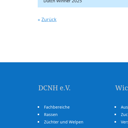
Dutch Winner 2025
Zurück
DCNH e.V.
Wic
Fachbereiche
Aus
Rassen
Zuc
Züchter und Welpen
Ve