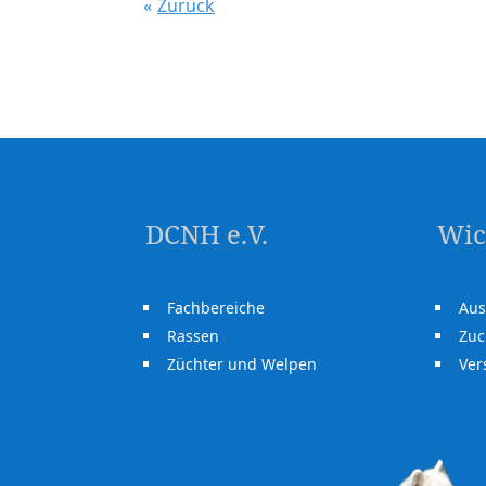
Zurück
DCNH e.V.
Wic
Fachbereiche
Aus
Rassen
Zuc
Züchter und Welpen
Ve