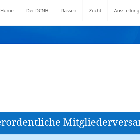
Home
Der DCNH
Rassen
Zucht
Ausstellung
erordentliche Mitgliedervers