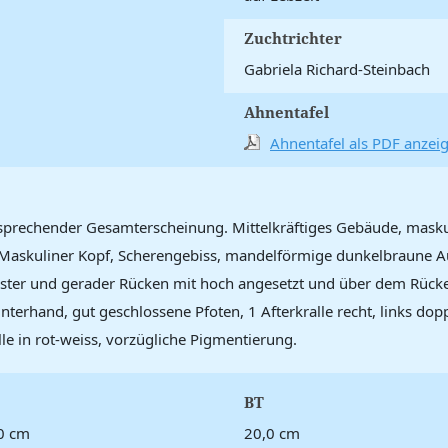
Zuchtrichter
Gabriela Richard-Steinbach
Ahnentafel
Ahnentafel als PDF anzei
prechender Gesamterscheinung. Mittelkräftiges Gebäude, maskuli
Maskuliner Kopf, Scherengebiss, mandelförmige dunkelbraune Au
 fester und gerader Rücken mit hoch angesetzt und über dem Rücken
rhand, gut geschlossene Pfoten, 1 Afterkralle recht, links dopp
e in rot-weiss, vorzügliche Pigmentierung.
BT
0 cm
20,0 cm